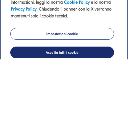
informazioni, leggi la nostra
Cookie Policy
e la nostra
Trova l'ufficio dei
Privacy Policy
. Chiudendo il banner con la X verranno
mantenuti solo i cookie tecnici.
consulenti finanziari
Mediolanum più
Impostazioni cookie
vicino a te
Accetta tutti i cookie
Uffici dei Consulenti Finanziari
Banca Mediolanum a
Avigliana