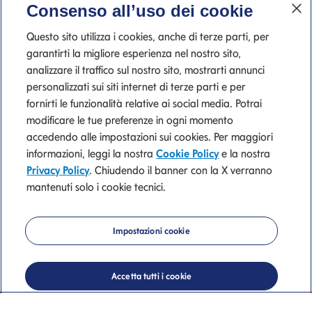
Consenso all’uso dei cookie
Questo sito utilizza i cookies, anche di terze parti, per
garantirti la migliore esperienza nel nostro sito,
analizzare il traffico sul nostro sito, mostrarti annunci
personalizzati sui siti internet di terze parti e per
fornirti le funzionalità relative ai social media. Potrai
modificare le tue preferenze in ogni momento
accedendo alle impostazioni sui cookies. Per maggiori
informazioni, leggi la nostra
Cookie Policy
e la nostra
Trova l'ufficio dei
Privacy Policy
. Chiudendo il banner con la X verranno
mantenuti solo i cookie tecnici.
consulenti finanziari
Mediolanum più
Impostazioni cookie
vicino a te
Accetta tutti i cookie