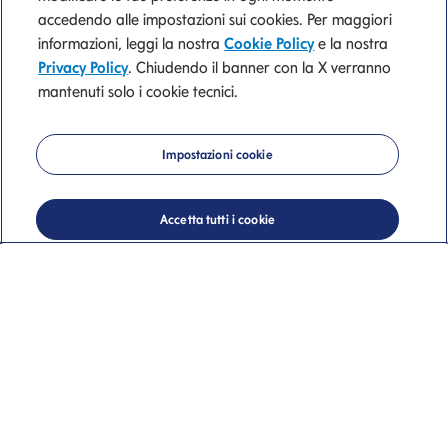
accedendo alle impostazioni sui cookies. Per maggiori
informazioni, leggi la nostra
Cookie Policy
e la nostra
Trova l'ufficio dei
Privacy Policy
. Chiudendo il banner con la X verranno
mantenuti solo i cookie tecnici.
consulenti finanziari
Mediolanum più
Impostazioni cookie
vicino a te
Accetta tutti i cookie
Uffici dei Consulenti Finanziari
Banca Mediolanum a