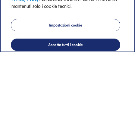
Trova l'ufficio dei
mantenuti solo i cookie tecnici.
consulenti finanziari
Mediolanum più
Impostazioni cookie
vicino a te
Accetta tutti i cookie
Uffici dei Consulenti Finanziari
Banca Mediolanum a Fano