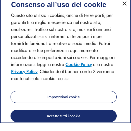
Consenso all’uso dei cookie
Questo sito utilizza i cookies, anche di terze parti, per
garantirti la migliore esperienza nel nostro sito,
analizzare il traffico sul nostro sito, mostrarti annunci
personalizzati sui siti internet di terze parti e per
fornirti le funzionalità relative ai social media. Potrai
modificare le tue preferenze in ogni momento
accedendo alle impostazioni sui cookies. Per maggiori
informazioni, leggi la nostra
Cookie Policy
e la nostra
Trova l'ufficio dei
Privacy Policy
. Chiudendo il banner con la X verranno
mantenuti solo i cookie tecnici.
consulenti finanziari
Mediolanum più
Impostazioni cookie
vicino a te
Accetta tutti i cookie