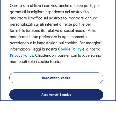
Questo sito utilizza i cookies, anche di terze parti, per
garantirti la migliore esperienza nel nostro sito,
analizzare il traffico sul nostro sito, mostrarti annunci
personalizzati sui siti internet di terze parti e per
fornirti le funzionalità relative ai social media. Potrai
modificare le tue preferenze in ogni momento
accedendo alle impostazioni sui cookies. Per maggiori
informazioni, leggi la nostra
Cookie Policy
e la nostra
Privacy Policy
. Chiudendo il banner con la X verranno
Consulenti
mantenuti solo i cookie tecnici.
Mediolanum
Impostazioni cookie
Trova il Consulente o l'Ufficio dei Consulenti
Finanziari più vicino a te
Accetta tutti i cookie