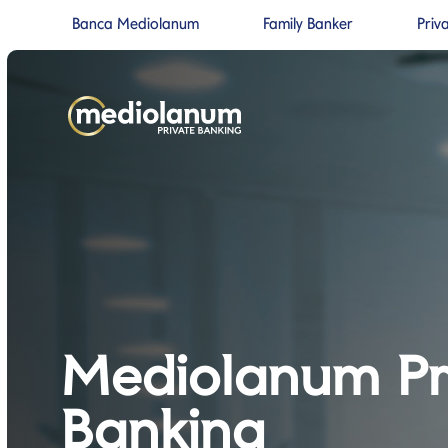
Banca Mediolanum
Family Banker
Priv
Si apre in una nuova pagina
Si apre in un
Salta al contenuto
Salta alla navigazione prin
Mediolanum Pr
Banking