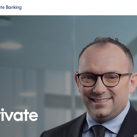
ate Banking
a nuova pagina
Si apre in una nuova pagina
cipale
ivate