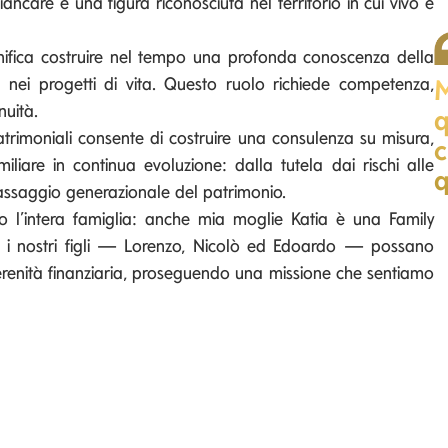
iancare e una figura riconosciuta nel territorio in cui vivo e
ifica costruire nel tempo una profonda conoscenza della
M
a nei progetti di vita. Questo ruolo richiede competenza,
nuità.
q
patrimoniali consente di costruire una consulenza su misura,
c
iliare in continua evoluzione: dalla tutela dai rischi alle
q
passaggio generazionale del patrimonio.
 l’intera famiglia: anche mia moglie Katia è una Family
e i nostri figli — Lorenzo, Nicolò ed Edoardo — possano
erenità finanziaria, proseguendo una missione che sentiamo