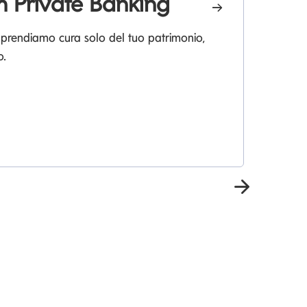
 Private Banking
L
 prendiamo cura solo del tuo patrimonio,
o.
La
pia
Prossima 