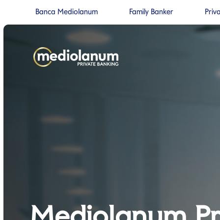
Banca Mediolanum
Family Banker
Priv
Si apre in una nuova pagina
Si apre in un
Salta al contenuto
Salta alla navigazione prin
Mediolanum Pr