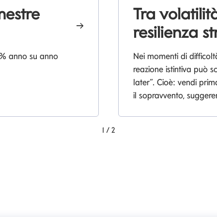
imestre
Tra volatili
resilienza st
+13% anno su anno
Nei momenti di difficolt
reazione istintiva può sc
later”. Cioè: vendi prim
il sopravvento, sugger
1
/
2