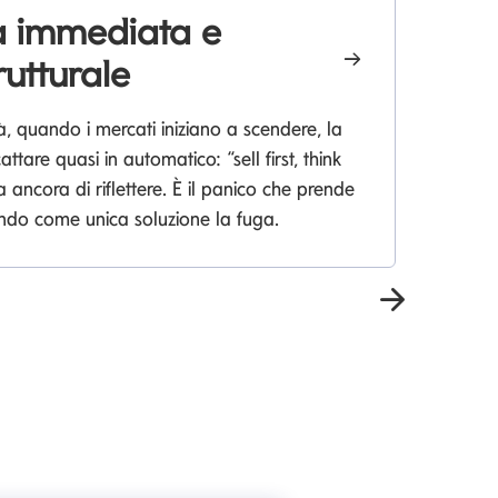
tà immediata e
W
rutturale
l
à, quando i mercati iniziano a scendere, la
Sc
attare quasi in automatico: “sell first, think
pe
a ancora di riflettere. È il panico che prende
endo come unica soluzione la fuga.
Avanti