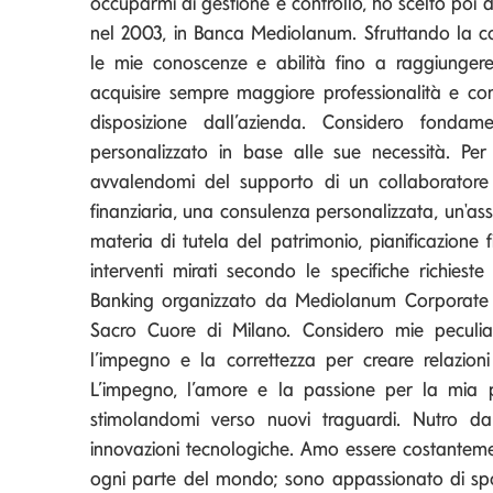
occuparmi di gestione e controllo, ho scelto poi
nel 2003, in Banca Mediolanum. Sfruttando la co
le mie conoscenze e abilità fino a raggiungere
acquisire sempre maggiore professionalità e com
disposizione dall’azienda. Considero fondam
personalizzato in base alle sue necessità. P
avvalendomi del supporto di un collaboratore e
finanziaria, una consulenza personalizzata, un'assis
materia di tutela del patrimonio, pianificazione f
interventi mirati secondo le specifiche richiest
Banking organizzato da Mediolanum Corporate Uni
Sacro Cuore di Milano. Considero mie peculiarit
l’impegno e la correttezza per creare relazioni
L’impegno, l’amore e la passione per la mia p
stimolandomi verso nuovi traguardi. Nutro d
innovazioni tecnologiche. Amo essere costantem
ogni parte del mondo; sono appassionato di spo