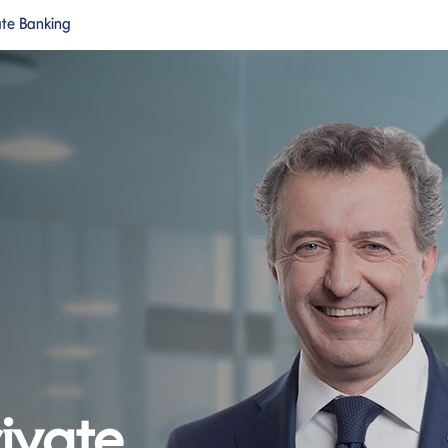
ate Banking
a nuova pagina
Si apre in una nuova pagina
cipale
ivate