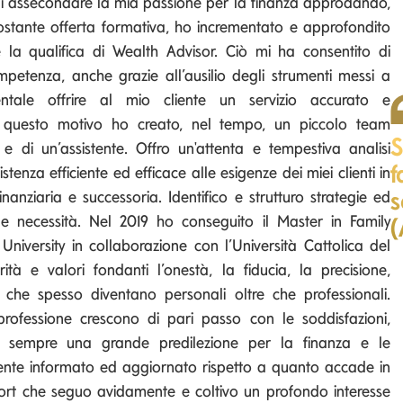
 di assecondare la mia passione per la finanza approdando,
stante offerta formativa, ho incrementato e approfondito
 la qualifica di Wealth Advisor. Ciò mi ha consentito di
petenza, anche grazie all’ausilio degli strumenti messi a
entale offrire al mio cliente un servizio accurato e
er questo motivo ho creato, nel tempo, un piccolo team
S
 di un’assistente. Offro un'attenta e tempestiva analisi
f
tenza efficiente ed efficace alle esigenze dei miei clienti in
s
inanziaria e successoria. Identifico e strutturo strategie ed
e e necessità. Nel 2019 ho conseguito il Master in Family
(
versity in collaborazione con l’Università Cattolica del
à e valori fondanti l’onestà, la fiducia, la precisione,
 che spesso diventano personali oltre che professionali.
rofessione crescono di pari passo con le soddisfazioni,
a sempre una grande predilezione per la finanza e le
ente informato ed aggiornato rispetto a quanto accade in
rt che seguo avidamente e coltivo un profondo interesse