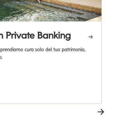
 Private Banking
L
 prendiamo cura solo del tuo patrimonio,
o.
La
pia
Prossima 