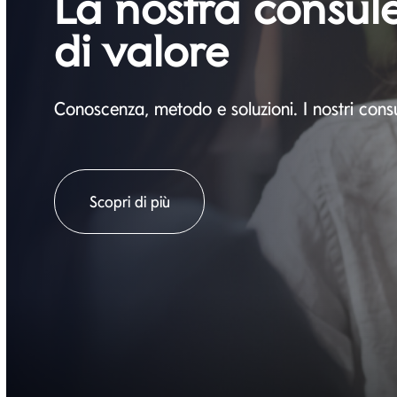
La nostra consul
di valore
Conoscenza, metodo e soluzioni. I nostri cons
Si apre in una nuova pagina
Scopri di più