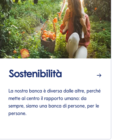
Sostenibilità
M
Si apre in una nuova pagina
Si 
La nostra banca è diversa dalle altre, perché
Lo 
mette al centro il rapporto umano: da
vid
sempre, siamo una banca di persone, per le
Me
persone.