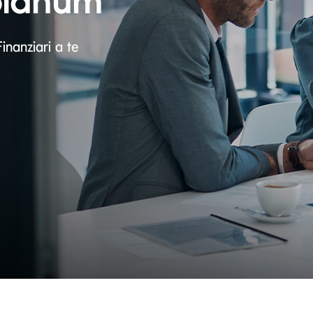
olanum
inanziari a te