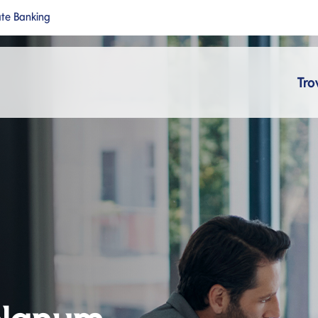
ate Banking
a nuova pagina
Si apre in una nuova pagina
cipale
Tro