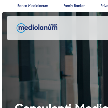
Banca Mediolanum
Family Banker
Priv
Si apre in una nuova pagina
Si apre in un
Salta al contenuto
Salta alla navigazione prin