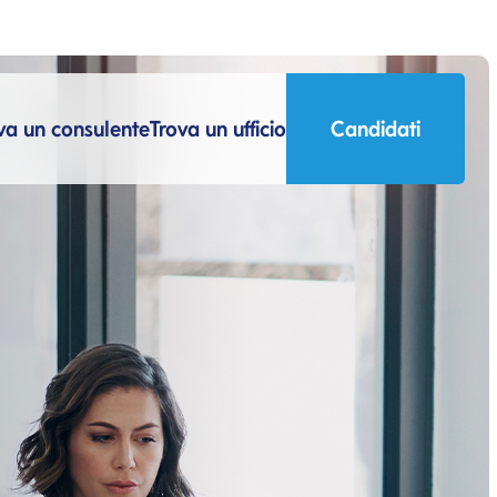
va un consulente
Trova un ufficio
Candidati
Si apre in una nuova 