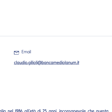
Email
claudio.gilioli@bancamediolanum.it
lia nel 1986 all’età di 25 anni, inconsapevole che questa