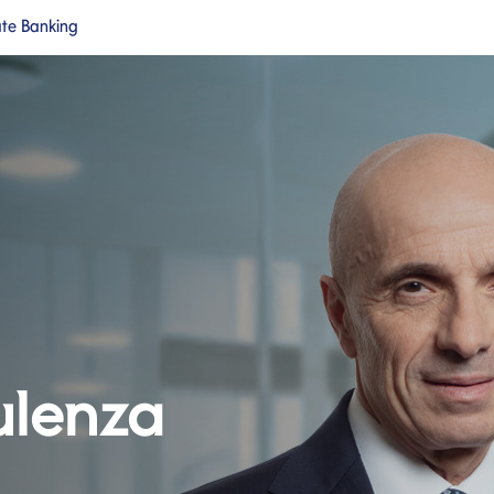
ate Banking
a nuova pagina
Si apre in una nuova pagina
cipale
ulenza