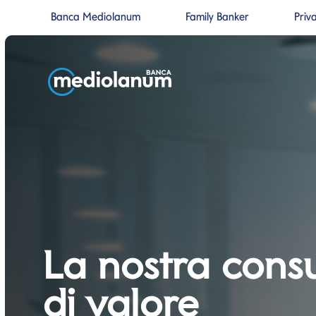
Banca Mediolanum
Family Banker
Priv
Si apre in una nuova pagina
Si apre in un
Salta al contenuto
Salta alla navigazione prin
La nostra cons
di valore