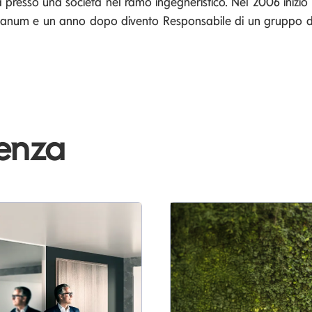
 presso una società nel ramo ingegneristico. Nel 2006 inizio 
anum e un anno dopo divento Responsabile di un gruppo di 
denza