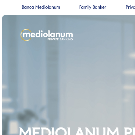
Banca Mediolanum
Family Banker
Priv
Si apre in una nuova pagina
Si apre in un
Salta al contenuto
Salta alla navigazione prin
MEDIOLANUM P