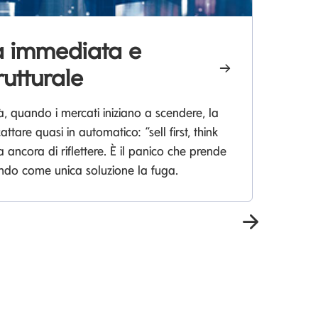
tà immediata e
W
rutturale
l
à, quando i mercati iniziano a scendere, la
Sc
attare quasi in automatico: “sell first, think
pe
a ancora di riflettere. È il panico che prende
endo come unica soluzione la fuga.
Avanti