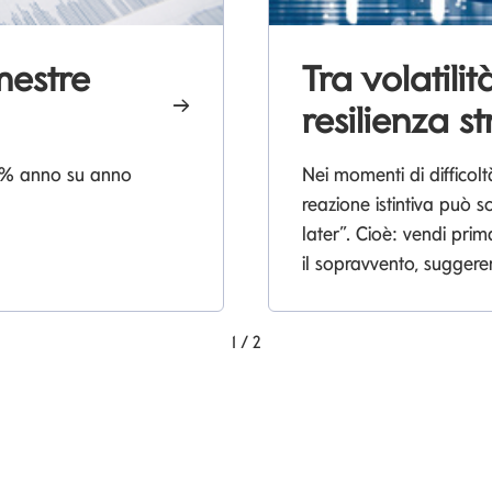
imestre
Tra volatili
resilienza st
+13% anno su anno
Nei momenti di difficolt
reazione istintiva può sc
later”. Cioè: vendi prim
il sopravvento, sugger
1
/
2