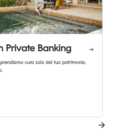
 Private Banking
L
 prendiamo cura solo del tuo patrimonio,
o.
La
pia
Prossima 