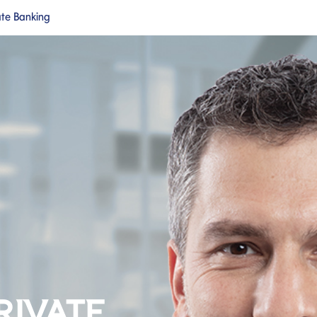
ate Banking
a nuova pagina
Si apre in una nuova pagina
cipale
RIVATE