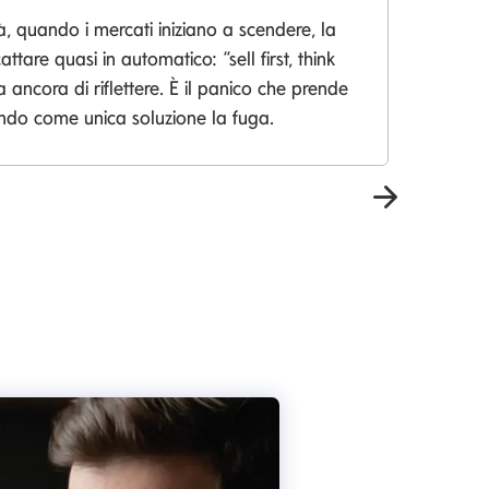
à, quando i mercati iniziano a scendere, la
Sc
attare quasi in automatico: “sell first, think
pe
a ancora di riflettere. È il panico che prende
endo come unica soluzione la fuga.
Avanti