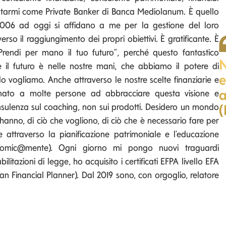
sentarmi come Private Banker di Banca Mediolanum. È quello
2006 ad oggi si affidano a me per la gestione del loro
o il raggiungimento dei propri obiettivi. È gratificante. È
rendi per mano il tuo futuro"​, perché questo fantastico
N
e il futuro è nelle nostre mani, che abbiamo il potere di
e
o vogliamo. Anche attraverso le nostre scelte finanziarie e
a
egnato a molte persone ad abbracciare questa visione e
sulenza sul coaching, non sui prodotti. Desidero un mondo
(
 hanno, di ciò che vogliono, di ciò che è necessario fare per
e attraverso la pianificazione patrimoniale e l'educazione
nomic@mente). Ogni giorno mi pongo nuovi traguardi
bilitazioni di legge, ho acquisito i certificati EFPA livello EFA
an Financial Planner). Dal 2019 sono, con orgoglio, relatore