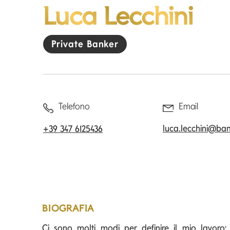
Luca Lecchini
Private Banker
Telefono
Email
luca.lecchini@ba
+39 347 6125436
BIOGRAFIA
Ci sono molti modi per definire il mio lavoro: c