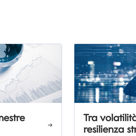
imestre
Tra volatili
resilienza st