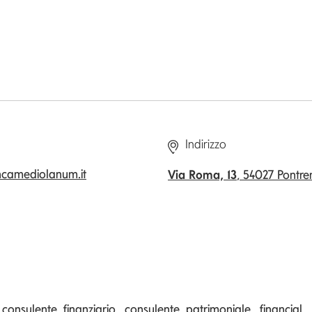
Indirizzo
ncamediolanum.it
Via Roma, 13
, 54027 Pontr
onsulente finanziario, consulente patrimoniale, financial