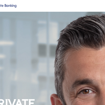
ate Banking
a nuova pagina
Si apre in una nuova pagina
cipale
RIVATE