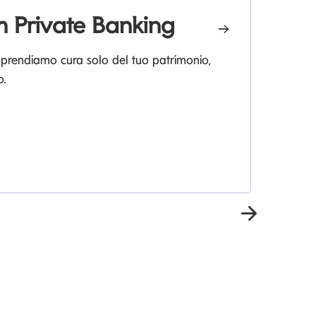
 Private Banking
L
 prendiamo cura solo del tuo patrimonio,
o.
La
pia
Prossima 