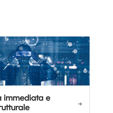
tà immediata e
W
rutturale
l