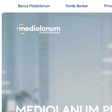
Banca Mediolanum
Family Banker
Priv
Si apre in una nuova pagina
Si apre in un
Salta al contenuto
Salta alla navigazione prin
MEDIOLANUM P