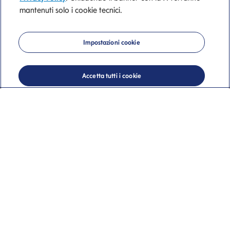
mantenuti solo i cookie tecnici.
Mediolanum
Impostazioni cookie
Private Banking
Accetta tutti i cookie
La nostra consulenza di valore.
Lucia Stradiotto
Wealth Advisor