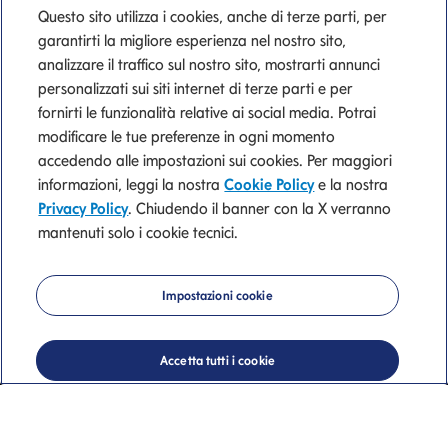
Questo sito utilizza i cookies, anche di terze parti, per
garantirti la migliore esperienza nel nostro sito,
analizzare il traffico sul nostro sito, mostrarti annunci
personalizzati sui siti internet di terze parti e per
fornirti le funzionalità relative ai social media. Potrai
modificare le tue preferenze in ogni momento
accedendo alle impostazioni sui cookies. Per maggiori
informazioni, leggi la nostra
Cookie Policy
e la nostra
Mediolanum
Privacy Policy
. Chiudendo il banner con la X verranno
mantenuti solo i cookie tecnici.
Private Banking
Impostazioni cookie
La nostra consulenza di valore.
Accetta tutti i cookie
Mi presento