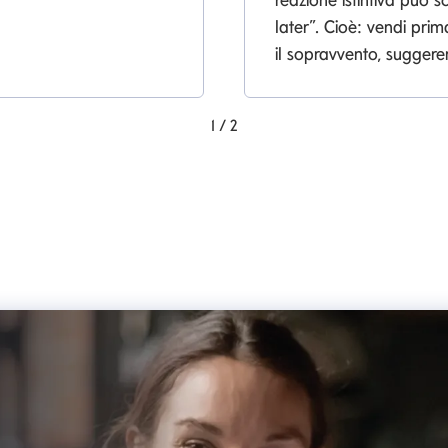
later”. Cioè: vendi prim
il sopravvento, sugger
1
/
2