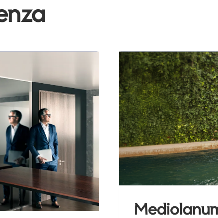
denza
Mediolanum