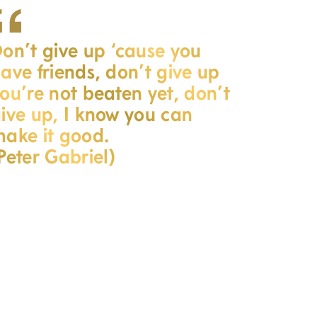
on’t give up ‘cause you
ave friends, don’t give up
ou’re not beaten yet, don’t
ive up, I know you can
ake it good.
Peter Gabriel)