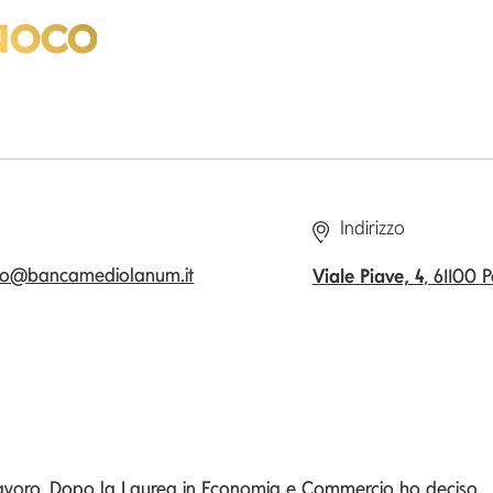
uoco
Indirizzo
oco@bancamediolanum.it
Viale Piave, 4
, 61100 
 lavoro. Dopo la Laurea in Economia e Commercio ho deciso