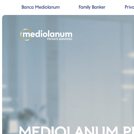
Banca Mediolanum
Family Banker
Priv
Si apre in una nuova pagina
Si apre in un
Salta al contenuto
Salta alla navigazione prin
MEDIOLANUM P