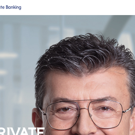
ate Banking
a nuova pagina
Si apre in una nuova pagina
cipale
RIVATE