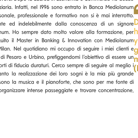
iaria. Infatti, nel 1996 sono entrato in Banca Mediolanum
sonale, professionale e formativo non si è mai interrotto.
D
te ed indelebilmente dalla conoscenza di un signore
h
lanum. Ho sempre dato molto valore alla formazione, per
y
guito il Master in Banking & Innovation con Mediolanum
g
Milan. Nel quotidiano mi occupo di seguire i miei clienti e
di Pesaro e Urbino, prefiggendomi l’obiettivo di essere un
m
orti di fiducia duraturi. Cerco sempre di seguire al meglio i
(
anto la realizzazione dei loro sogni è la mia più grande
 sono la musica e il pianoforte, che sono per me fonte di
r organizzare intense passeggiate e trovare concentrazione,