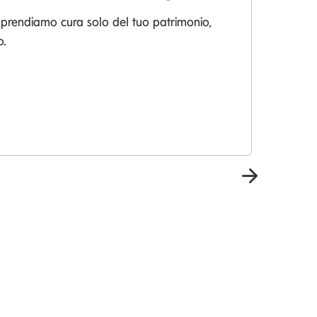
L
 prendiamo cura solo del tuo patrimonio,
o.
La
pia
Prossima 