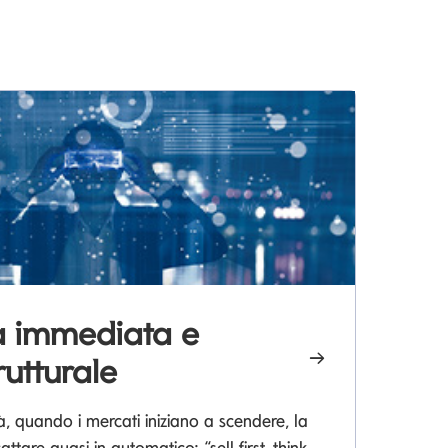
tà immediata e
W
rutturale
l
à, quando i mercati iniziano a scendere, la
Sc
attare quasi in automatico: “sell first, think
pe