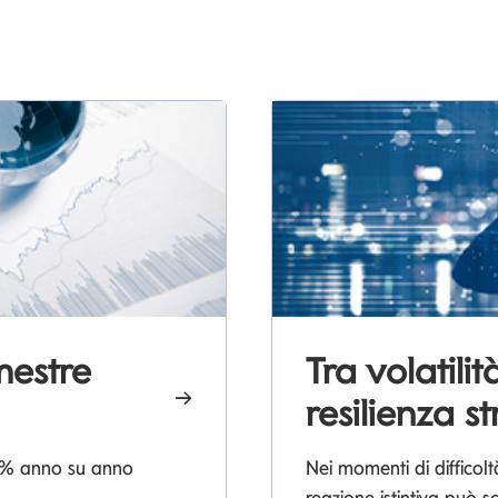
imestre
Tra volatili
resilienza st
+13% anno su anno
Nei momenti di difficolt
reazione istintiva può sc