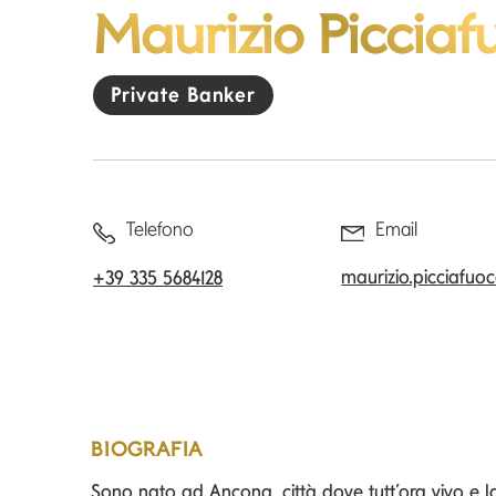
Maurizio Picciaf
Private Banker
Telefono
Email
maurizio.picciafu
+39 335 5684128
BIOGRAFIA
Sono nato ad Ancona, città dove tutt’ora vivo e