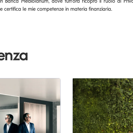
in Banca Mediolanum, dove tutt'ora ricopro il ruolo di Pri
e certifica le mie competenze in materia finanziaria.
denza