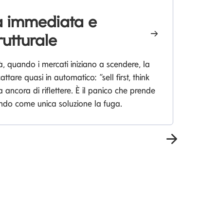
tà immediata e
W
rutturale
l
à, quando i mercati iniziano a scendere, la
Sc
attare quasi in automatico: “sell first, think
pe
a ancora di riflettere. È il panico che prende
endo come unica soluzione la fuga.
Avanti