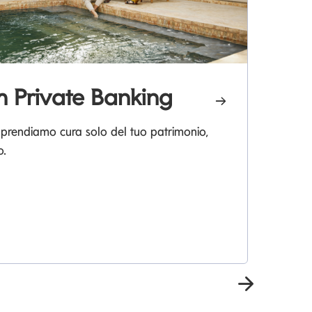
 Private Banking
L
 prendiamo cura solo del tuo patrimonio,
o.
La
pia
Prossima 