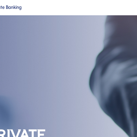
ate Banking
a nuova pagina
Si apre in una nuova pagina
cipale
RIVATE