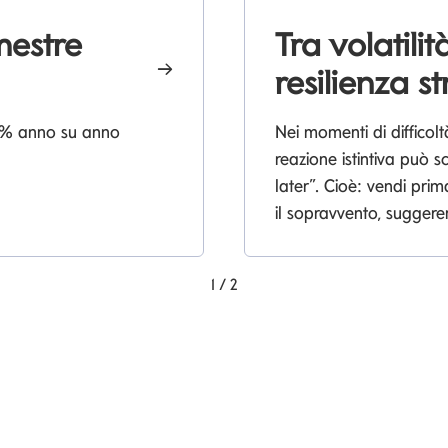
imestre
Tra volatili
resilienza st
+13% anno su anno
Nei momenti di difficolt
reazione istintiva può sc
later”. Cioè: vendi prim
il sopravvento, sugger
1
/
2