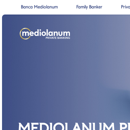
Banca Mediolanum
Family Banker
Priv
Si apre in una nuova pagina
Si apre in un
Salta al contenuto
Salta alla navigazione prin
MEDIOLANUM P