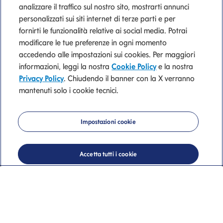
analizzare il traffico sul nostro sito, mostrarti annunci
personalizzati sui siti internet di terze parti e per
fornirti le funzionalità relative ai social media. Potrai
modificare le tue preferenze in ogni momento
La nostra
accedendo alle impostazioni sui cookies. Per maggiori
informazioni, leggi la nostra
Cookie Policy
e la nostra
consulenza
Privacy Policy
. Chiudendo il banner con la X verranno
mantenuti solo i cookie tecnici.
di valore
Impostazioni cookie
Region Calabria, Puglia e Matera
Accetta tutti i cookie
Scopri di più
Ugo Lombardi