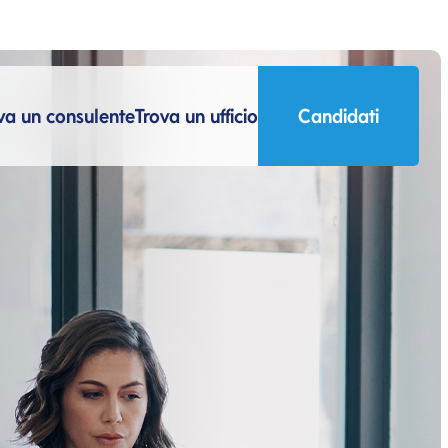
va un consulente
Trova un ufficio
Candidati
Si apre in una nuova 