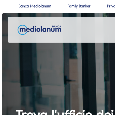
Banca Mediolanum
Family Banker
Priv
Si apre in una nuova pagina
Si apre in un
Salta al contenuto
Salta alla navigazione prin
Trova l'ufficio de