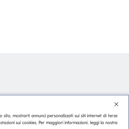
o sito, mostrarti annunci personalizzati sui siti internet di terze
stazioni sui cookies. Per maggiori informazioni, leggi la nostra
Privacy
Cookie Policy
guici su:
Si apre in una nuova pagina
Si apre in una nuova pagina
Si apre in una nuova pagina
Si apre in una nuova pagina
Si apre in una nuova pagina
Si apre in una nuova pagina