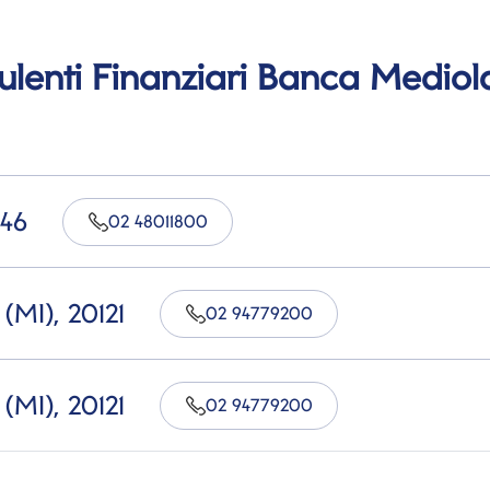
sulenti Finanziari Banca Medi
146
02 48011800
(MI), 20121
02 94779200
(MI), 20121
02 94779200