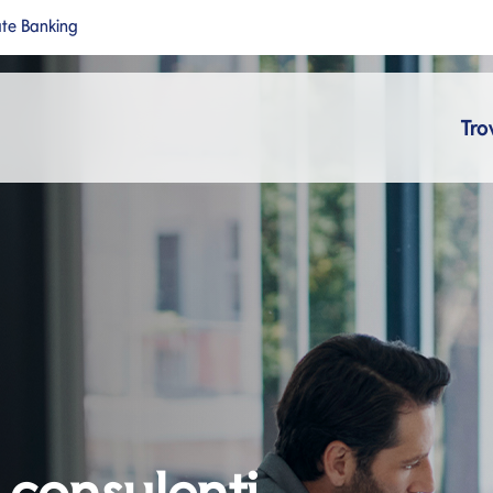
ate Banking
a nuova pagina
Si apre in una nuova pagina
cipale
Tro
i consulenti