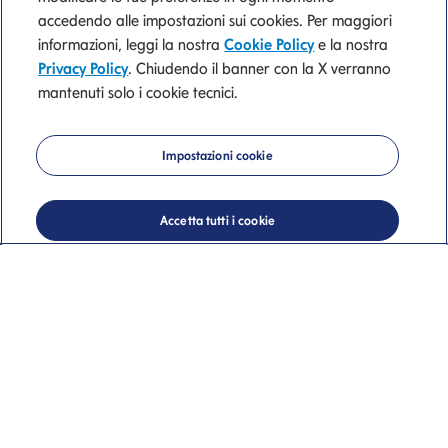
accedendo alle impostazioni sui cookies. Per maggiori
informazioni, leggi la nostra
Cookie Policy
e la nostra
Trova l'ufficio dei
Privacy Policy
. Chiudendo il banner con la X verranno
mantenuti solo i cookie tecnici.
consulenti finanziari
Mediolanum più
Impostazioni cookie
vicino a te
Accetta tutti i cookie
Uffici dei Consulenti Finanziari
Banca Mediolanum a Vignola