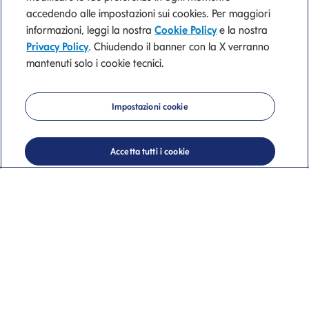
accedendo alle impostazioni sui cookies. Per maggiori
informazioni, leggi la nostra
Cookie Policy
e la nostra
Trova l'ufficio dei
Privacy Policy
. Chiudendo il banner con la X verranno
mantenuti solo i cookie tecnici.
consulenti finanziari
Mediolanum più
Impostazioni cookie
vicino a te
Accetta tutti i cookie
Uffici dei Consulenti Finanziari
Banca Mediolanum a